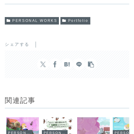
PERSONAL WORKS
Portfolio
シェアする
関連記事
PERSONAL WORKS
PERSONAL WORKS
PERSO