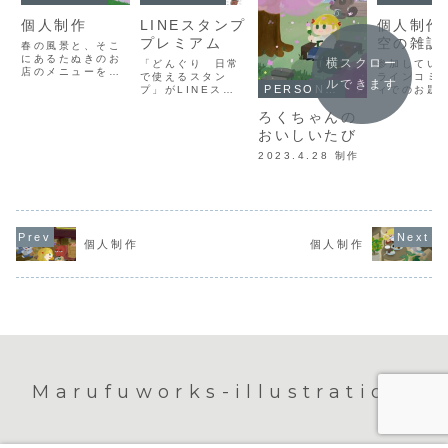
個人制作
LINEスタンプ
個人制作
プレミアム
空の雑誌
春の風景と、そこ
にあるたぬきのお
横スクロー
「どんぐり 日常
参加してい
店のメニューを考
で使えるスタン
ラインコミ
ルできます
えました。
PERSONAL WORKS
プ」がLINEスタ
ィでのお題
ンププレミアムに
しました。
ろくちゃんの
てご利用いただけ
マ：旅架空
るようになりまし
「AMELA
おいしいたび
た。この機会にぜ
表紙のイラ
ひご覧ください！
画：アメら
2023.4.28 制作
デザイン：福
instagram
@ryo.fuk
Web : ryo
fukusawa.
個人制作
個人制作
Marufuworks-illustrations