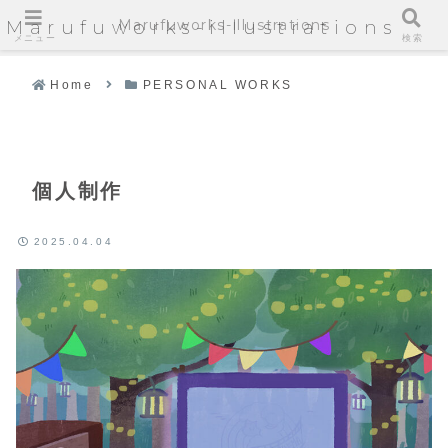
Marufuworks-illustrations
Marufuworks-illustrations
メニュー
検索
Home
PERSONAL WORKS
個人制作
2025.04.04