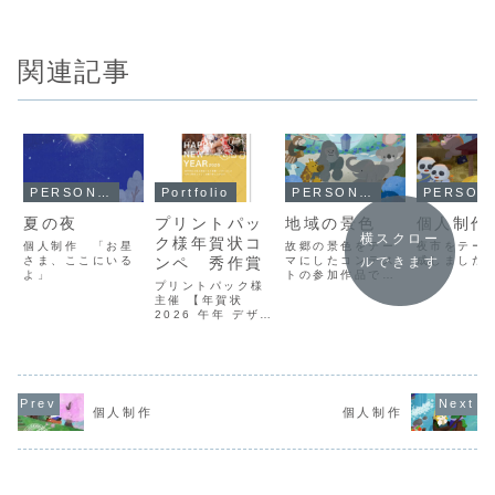
関連記事
PERSONAL WORKS
Portfolio
PERSONAL WORKS
PERSO
夏の夜
プリントパッ
地域の景色
個人制作
横スクロー
ク様年賀状コ
個人制作 「お星
故郷の景色をテー
夜市をテー
さま、ここにいる
ンペ 秀作賞
マにしたコンテス
成しました
ルできます
よ」
トの参加作品で
プリントパック様
す。名古屋市にあ
主催 【年賀状
る東山動植物園を
2026 午年 デザイ
描きました。
ンコンテスト】に
て秀作賞に選んで
いただきました。
ありがとうござい
ました！
個人制作
個人制作