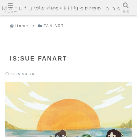
Marufuworks-illustrations
Marufuworks-illustrations
メニュー
検索
Home
FAN ART
IS:SUE FANART
2025.03.16