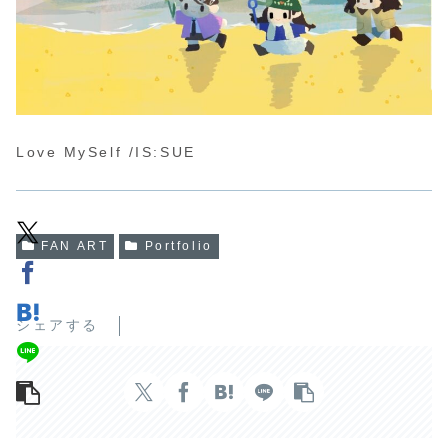
Love MySelf /IS:SUE
FAN ART
Portfolio
シェアする